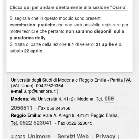
Clicca qui per andare direttamente alla sezione "Orario"
Si segnala che in questo modulo sono presenti
esercitazioni pratiche
che non sarà possibile registrare per
motivi tecnici e che pertanto
non saranno disponili sulla
piattaforma dolly.
Si tratta di parte della lezione
9.1
di venerdi
21 aprile
e di
sabato
22 aprile
.
Università degli Studi di Modena e Reggio Emilia - Partita
IVA
(VAT Code): 00427620364
e-mail:
urp@unimore.it
|
059
Modena
: Via Università 4, 41121 Modena,
Tel.
2056511
- Fax 059 245156
Reggio Emilia
: Viale A. Allegri 9, 42121 Reggio Emilia,
0522 523041
Tel.
- Fax 0522 523045.
Unimore
Servizi Web
Privacy
© 2026
|
|
|